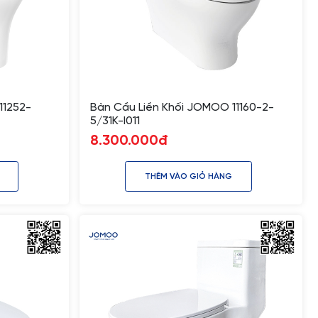
11252-
Bàn Cầu Liền Khối JOMOO 11160-2-
5/31K-I011
8.300.000đ
THÊM VÀO GIỎ HÀNG