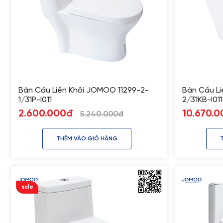
Bàn Cầu Liền Khối JOMOO 11299-2-
Bàn Cầu Li
1/31P-I011
2/31KB-I011
2.600.000đ
10.670.
5.240.000đ
THÊM VÀO GIỎ HÀNG
sale