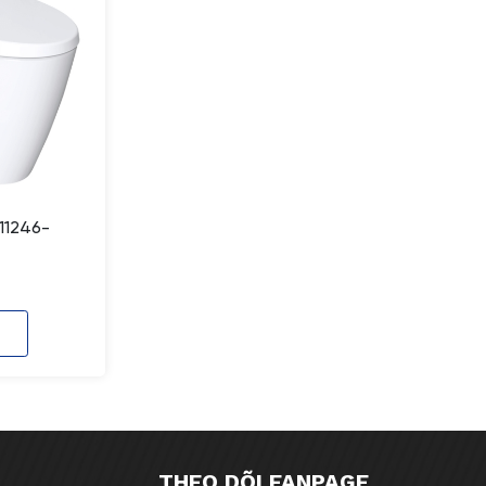
11246-
THEO DÕI FANPAGE