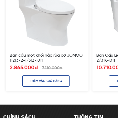
Bàn cầu một khối nắp rửa cơ JOMOO
Bàn Cầu Li
11213-2-1/31Z-I011
2/31K-I011
2.865.000đ
10.710.0
7.110.000đ
THÊM VÀO GIỎ HÀNG
CHÍNH SÁCH
THÔNG TIN