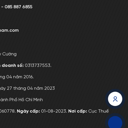
 - 085 887 6855
nam.com
y Cường
h doanh số:
0313737553.
ng 04 năm 2016.
gày 27 tháng 04 năm 2023
ành Phố Hồ Chí Minh
060778.
Ngày cấp:
01-08-2023.
Nơi cấp:
Cục Thuế