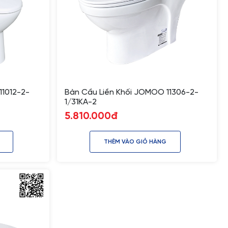
11012-2-
Bàn Cầu Liền Khối JOMOO 11306-2-
1/31KA-2
5.810.000đ
THÊM VÀO GIỎ HÀNG