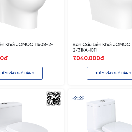
ền Khối JOMOO 11608-2-
Bàn Cầu Liền Khối JOMOO 
2/31KA-I011
00đ
7.040.000đ
THÊM VÀO GIỎ HÀNG
THÊM VÀO GIỎ HÀNG