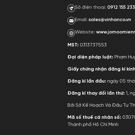
Số điện thoại:
0912 155 233
Email:
sales@vinhanco.vn
Website:
www.jomoomien
MST:
0313737553
Đại diện pháp luật:
Phạm Hu
Giấy chứng nhận đăng kí kin
Đăng kí lần đầu:
ngày 05 thá
Đăng kí thay đổi lần thứ:
1, n
Bởi Sở Kế Hoạch Và Đầu Tư Th
Mã số thuế cá nhân số:
0307
Thành phố Hồ Chí Minh