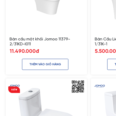
Bàn cầu một khối Jomoo 11379-
Bàn Cầu Li
2/31KD-I011
1/31K-1
11.490.000đ
5.500.0
THÊM VÀO GIỎ HÀNG
sale