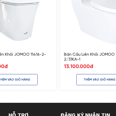
ền Khối JOMOO 11416-2-
Bàn Cầu Liền Khối JOMOO 
2/31KA-1
00đ
13.100.000đ
THÊM VÀO GIỎ HÀNG
THÊM VÀO GIỎ HÀNG
HỖ TRỢ
ĐĂNG KÝ NHẬN TIN