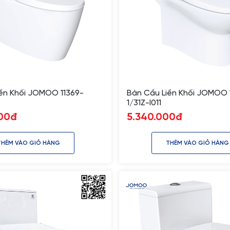
ền Khối JOMOO 11369-
Bàn Cầu Liền Khối JOMOO 
1/31Z-I011
000đ
5.340.000đ
THÊM VÀO GIỎ HÀNG
THÊM VÀO GIỎ HÀNG