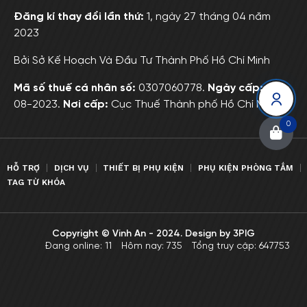
Đăng kí thay đổi lần thứ:
1, ngày 27 tháng 04 năm
2023
Bởi Sở Kế Hoạch Và Đầu Tư Thành Phố Hồ Chí Minh
Mã số thuế cá nhân số:
0307060778.
Ngày cấp:
01-
08-2023.
Nơi cấp:
Cục Thuế Thành phố Hồ Chí Minh
0
HỖ TRỢ
DỊCH VỤ
THIẾT BỊ PHỤ KIỆN
PHỤ KIỆN PHÒNG TẮM
TAG TỪ KHÓA
Copyright © Vinh An - 2024. Design by
3PIG
Đang online: 11
Hôm nay: 735
Tổng truy cập: 647753