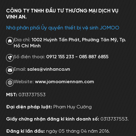
CÔNG TY TNHH ĐẦU TƯ THƯƠNG MẠI DỊCH VỤ
VINH AN.
Nhà phân phối Ủy quyền thiết bị vệ sinh JOMOO
Địa chỉ:
1002 Huỳnh Tấn Phát, Phường Tân Mỹ, Tp.
Hồ Chí Minh
Số điện thoại:
0912 155 233 - 085 887 6855
Email:
sales@vinhanco.vn
Website:
www.jomoomiennam.com
MST:
0313737553
Đại diện pháp luật:
Phạm Huy Cường
Giấy chứng nhận đăng kí kinh doanh số:
0313737553.
Đăng kí lần đầu:
ngày 05 tháng 04 năm 2016.