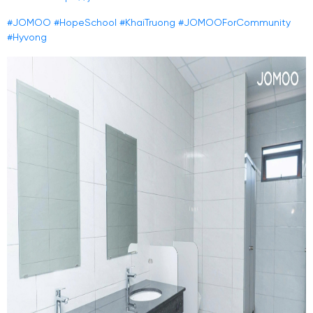
#JOMOO
#HopeSchool
#KhaiTruong
#JOMOOForCommunity
#Hyvong