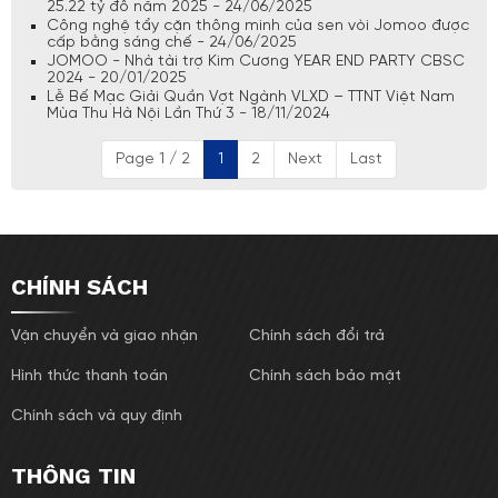
25.22 tỷ đô năm 2025 - 24/06/2025
Công nghệ tẩy cặn thông minh của sen vòi Jomoo được
cấp bằng sáng chế - 24/06/2025
JOMOO - Nhà tài trợ Kim Cương YEAR END PARTY CBSC
2024 - 20/01/2025
Lễ Bế Mạc Giải Quần Vợt Ngành VLXD – TTNT Việt Nam
Mùa Thu Hà Nội Lần Thứ 3 - 18/11/2024
Page 1 / 2
1
2
Next
Last
CHÍNH SÁCH
Vận chuyển và giao nhận
Chính sách đổi trả
Hình thức thanh toán
Chính sách bảo mật
Chính sách và quy định
THÔNG TIN