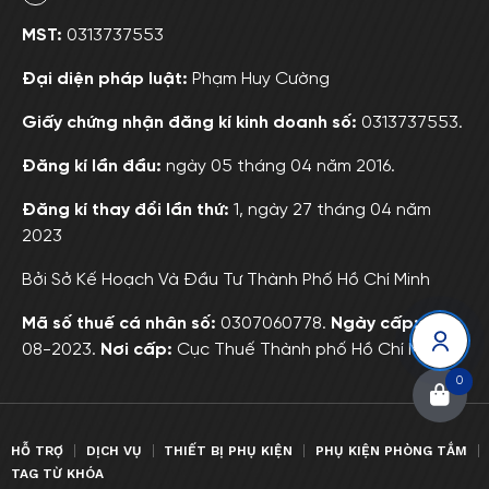
MST:
0313737553
Đại diện pháp luật:
Phạm Huy Cường
Giấy chứng nhận đăng kí kinh doanh số:
0313737553.
Đăng kí lần đầu:
ngày 05 tháng 04 năm 2016.
Đăng kí thay đổi lần thứ:
1, ngày 27 tháng 04 năm
2023
Bởi Sở Kế Hoạch Và Đầu Tư Thành Phố Hồ Chí Minh
Mã số thuế cá nhân số:
0307060778.
Ngày cấp:
01-
08-2023.
Nơi cấp:
Cục Thuế Thành phố Hồ Chí Minh
0
HỖ TRỢ
DỊCH VỤ
THIẾT BỊ PHỤ KIỆN
PHỤ KIỆN PHÒNG TẮM
TAG TỪ KHÓA