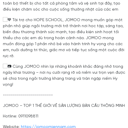
toàn bộ thiết bị cho tất cả phòng tắm và vệ sinh tại đây, tạo
điều kiện chăm sóc cho cuộc sống thường nhật của các em
Tài trợ cho HOPE SCHOOL, JOMOO mong muốn góp một
phần nhỏ giúp ngôi trường mới trở thành nơi học tập, sáng tạo,
biến đau thương thành sức mạnh, tạo điều kiện sinh hoạt tối
thiểu cho các em dù trong hoàn cảnh nào. JOMOO mong
muốn đóng góp 1 phần nhỏ bé vào hành trình hy vọng cho các
em, nuôi dưỡng tri thức, giấc mơ và tiếp tục sống một cuộc đời
rực rỡ.
Cùng JOMOO nhìn lại những khoảnh khắc đáng nhớ trong
ngày khai trương – nơi nụ cười rạng rỡ và niềm vui trọn vẹn được
sẻ chia trong ngôi trường khang trang và tràn ngập niềm Hy
vọng!
-------------------------
JOMOO – TOP 1 THẾ GIỚI VỀ SẢN LƯỢNG BÀN CẦU THÔNG MINH
Hotline: 0911098811
Website:
https://jomoomiennam.com