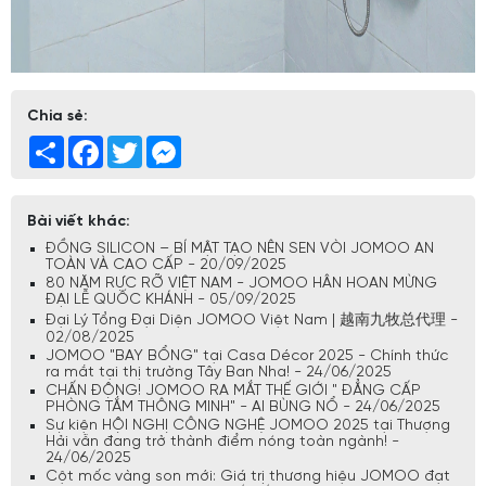
Chia sẻ:
Share
Facebook
Twitter
Messenger
Bài viết khác:
ĐỒNG SILICON – BÍ MẬT TẠO NÊN SEN VÒI JOMOO AN
TOÀN VÀ CAO CẤP - 20/09/2025
80 NĂM RỰC RỠ VIỆT NAM - JOMOO HÂN HOAN MỪNG
ĐẠI LỄ QUỐC KHÁNH - 05/09/2025
Đại Lý Tổng Đại Diện JOMOO Việt Nam | 越南九牧总代理 -
02/08/2025
JOMOO "BAY BỔNG" tại Casa Décor 2025 - Chính thức
ra mắt tại thị trường Tây Ban Nha! - 24/06/2025
CHẤN ĐỘNG! JOMOO RA MẮT THẾ GIỚI " ĐẲNG CẤP
PHÒNG TẮM THÔNG MINH" - AI BÙNG NỔ - 24/06/2025
Sự kiện HỘI NGHỊ CÔNG NGHỆ JOMOO 2025 tại Thượng
Hải vẫn đang trở thành điểm nóng toàn ngành! -
24/06/2025
Cột mốc vàng son mới: Giá trị thương hiệu JOMOO đạt