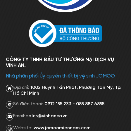
CÔNG TY TNHH ĐẦU TƯ THƯƠNG MẠI DỊCH VỤ
VINH AN.
Nhà phân phối Ủy quyền thiết bị vệ sinh JOMOO
Địa chỉ:
1002 Huỳnh Tấn Phát, Phường Tân Mỹ, Tp.
Hồ Chí Minh
Số điện thoại:
0912 155 233 - 085 887 6855
Email:
sales@vinhanco.vn
Website:
www.jomoomiennam.com